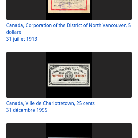
Canada, Corporation of the District of North Vancouver, 5
dollars
31 juillet 1913
Canada, Ville de Charlottetown, 25 cents
31 décembre 1955