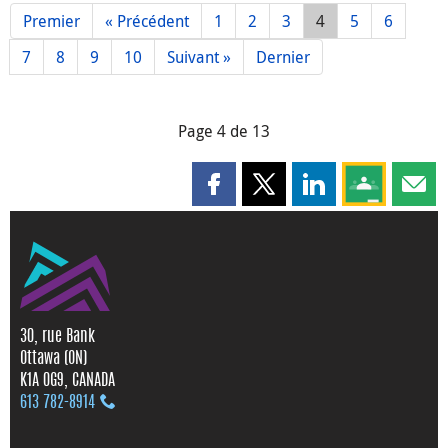
Premier
« Précédent
1
2
3
4
5
6
7
8
9
10
Suivant »
Dernier
Page 4 de 13
Partager cette page sur Faceboo
Partager cette page sur X
Partager cette pag
Partagez ce
Parta
30, rue Bank
Ottawa (ON)
K1A 0G9, CANADA
613 782‑8914