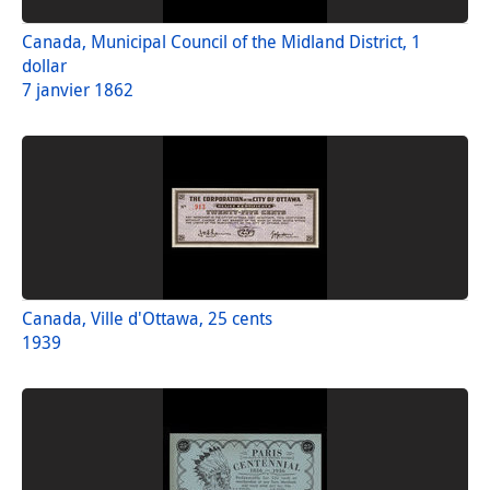
Canada, Municipal Council of the Midland District, 1
dollar
7 janvier 1862
Canada, Ville d'Ottawa, 25 cents
1939