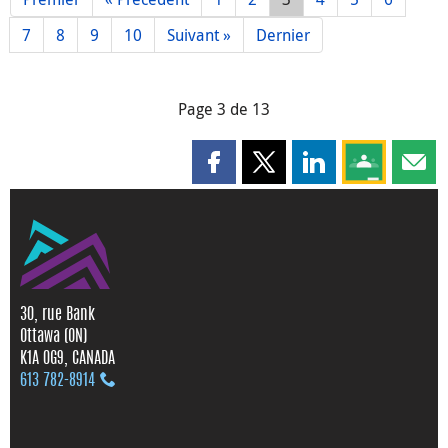
7
8
9
10
Suivant »
Dernier
Page 3 de 13
Partager cette page sur Faceboo
Partager cette page sur X
Partager cette pag
Partagez ce
Parta
30, rue Bank
Ottawa (ON)
K1A 0G9, CANADA
613 782‑8914