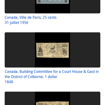
Canada, Ville de Paris, 25 cents
31 juillet 1956
Canada, Building Committee for a Court House & Gaol in
the District of Colborne, 1 dollar
1848