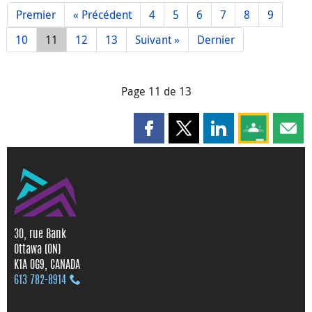
Premier
« Précédent
4
5
6
7
8
9
10
11
12
13
Suivant »
Dernier
Page 11 de 13
Partager cette page sur Faceboo
Partager cette page sur X
Partager cette pag
Partagez ce
Parta
30, rue Bank
Ottawa (ON)
K1A 0G9, CANADA
613 782‑8914