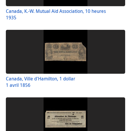
Canada, K.-W. Mutual Aid Association, 10 heures
1935
Canada, Ville d'Hamilton, 1 dollar
1 avril 1856