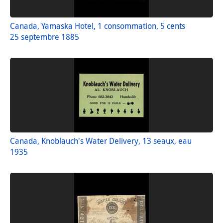
Canada, Yamaska Hotel, 1 consommation, 5 cents
25 septembre 1885
Canada, Knoblauch's Water Delivery, 13 seaux, eau
1935