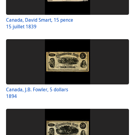
Canada, David Smart, 15 pence
15 juillet 1839
Canada, J.B. Fowler, 5 dollars
1894