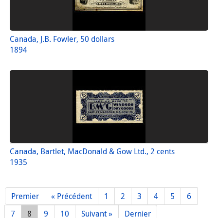
Canada, J.B. Fowler, 50 dollars
1894
Canada, Bartlet, MacDonald & Gow Ltd., 2 cents
1935
Premier
« Précédent
1
2
3
4
5
6
7
8
9
10
Suivant »
Dernier