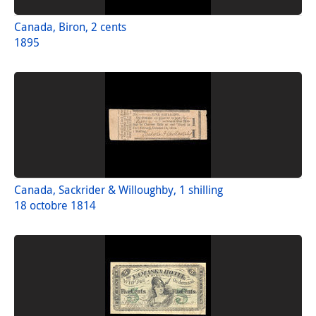
Canada, Biron, 2 cents
1895
Canada, Sackrider & Willoughby, 1 shilling
18 octobre 1814