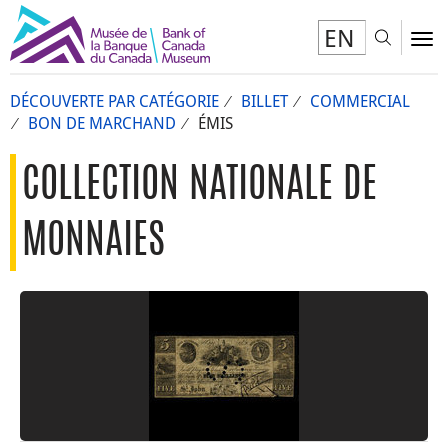
EN
Toggl
To
DÉCOUVERTE PAR CATÉGORIE
BILLET
COMMERCIAL
BON DE MARCHAND
ÉMIS
COLLECTION NATIONALE DE
MONNAIES