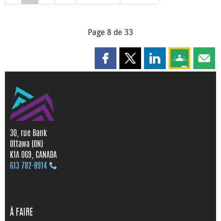
Page 8 de 33
Partager cette page sur Faceboo
Partager cette page sur X
Partager cette pag
Partagez ce
Parta
30, rue Bank
Ottawa (ON)
K1A 0G9, CANADA
613 782‑8914
À FAIRE