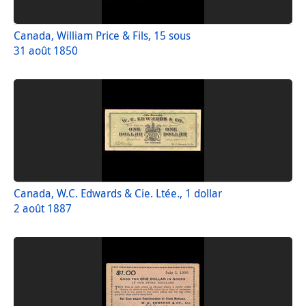
Canada, William Price & Fils, 15 sous
31 août 1850
Canada, W.C. Edwards & Cie. Ltée., 1 dollar
2 août 1887