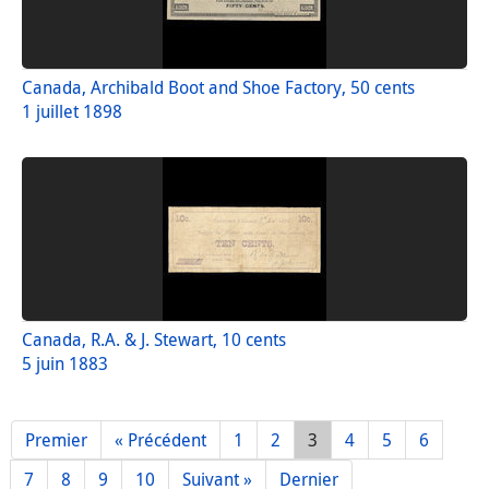
Canada, Archibald Boot and Shoe Factory, 50 cents
1 juillet 1898
Canada, R.A. & J. Stewart, 10 cents
5 juin 1883
Premier
« Précédent
1
2
3
4
5
6
7
8
9
10
Suivant »
Dernier