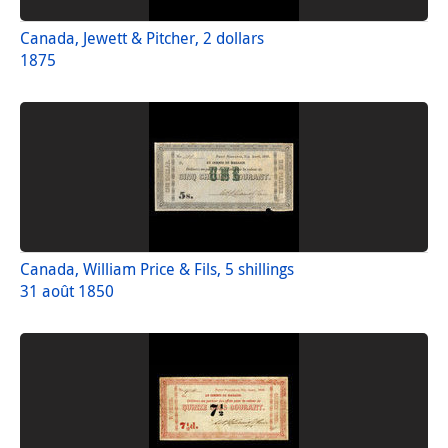
Canada, Jewett & Pitcher, 2 dollars
1875
Canada, William Price & Fils, 5 shillings
31 août 1850