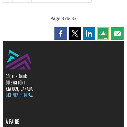
Page 3 de 33
Partager cette page sur Faceboo
Partager cette page sur X
Partager cette pag
Partagez ce
Parta
30, rue Bank
Ottawa (ON)
K1A 0G9, CANADA
613 782‑8914
À FAIRE