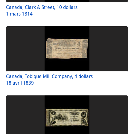
Canada, Clark & Street, 10 dollars
1 mars 1814
Canada, Tobique Mill Company, 4 dollars
18 avril 1839