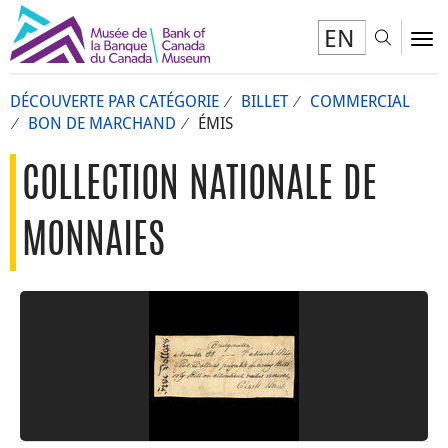
EN
Toggl
To
DÉCOUVERTE PAR CATÉGORIE
BILLET
COMMERCIAL
BON DE MARCHAND
ÉMIS
COLLECTION NATIONALE DE
MONNAIES