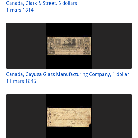
Canada, Clark & Street, 5 dollars
1 mars 1814
Canada, Cayuga Glass Manufacturing Company, 1 dollar
11 mars 1845