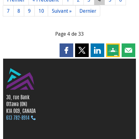
7
8
9
10
Suivant »
Dernier
Page 4 de 33
Partager cette page sur Faceboo
Partager cette page sur X
Partager cette pag
Partagez ce
Parta
30, rue Bank
Ottawa (ON)
K1A 0G9, CANADA
613 782‑8914