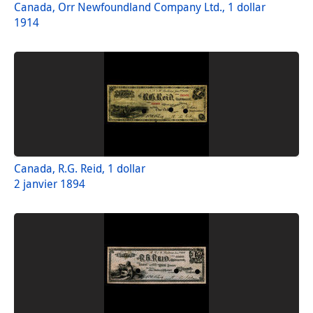
Canada, Orr Newfoundland Company Ltd., 1 dollar
1914
Canada, R.G. Reid, 1 dollar
2 janvier 1894