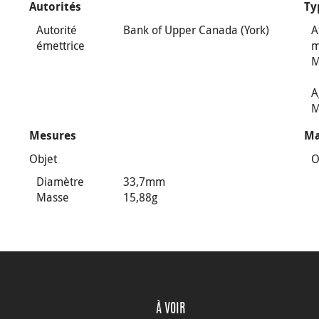
Autorités
Ty
Autorité
Bank of Upper Canada (York)
A
émettrice
m
M
A
M
Mesures
Ma
Objet
O
Diamètre
33,7mm
Masse
15,88g
À VOIR