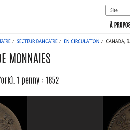
Sélectionn
Rechercher 
À PROPOS
AIRE
SECTEUR BANCAIRE
EN CIRCULATION
CANADA, BA
DE MONNAIES
rk), 1 penny : 1852