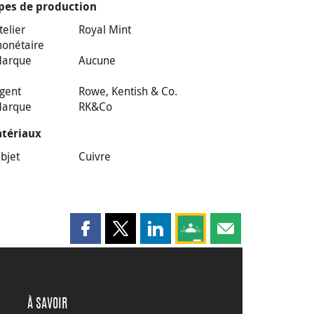
pes de production
telier
Royal Mint
onétaire
arque
Aucune
gent
Rowe, Kentish & Co.
arque
RK&Co
tériaux
bjet
Cuivre
Partager cette page sur Facebook
Partager cette page sur X
Partager cette page sur LinkedI
Partagez cette page sur
Partager cette pag
À SAVOIR