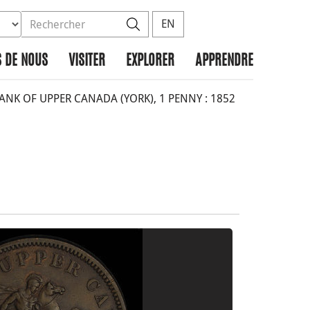
ez la base de données à rechercher
dans le site
Rechercher
EN
 DE NOUS
VISITER
EXPLORER
APPRENDRE
NK OF UPPER CANADA (YORK), 1 PENNY : 1852