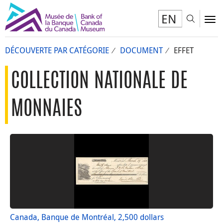
EN
Toggl
To
DÉCOUVERTE PAR CATÉGORIE
DOCUMENT
EFFET
COLLECTION NATIONALE DE
MONNAIES
Canada, Banque de Montréal, 2,500 dollars