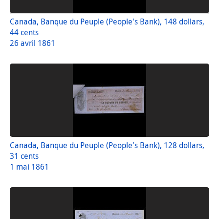
Canada, Banque du Peuple (People's Bank), 148 dollars,
44 cents
26 avril 1861
Canada, Banque du Peuple (People's Bank), 128 dollars,
31 cents
1 mai 1861