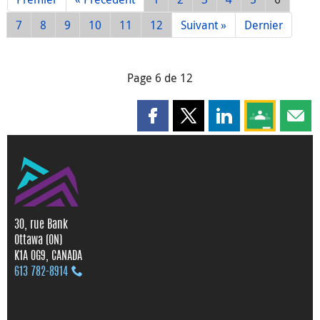
7
8
9
10
11
12
Suivant »
Dernier
Page 6 de 12
Partager cette page sur Faceboo
Partager cette page sur X
Partager cette pag
Partagez ce
Parta
30, rue Bank
Ottawa (ON)
K1A 0G9, CANADA
613 782‑8914