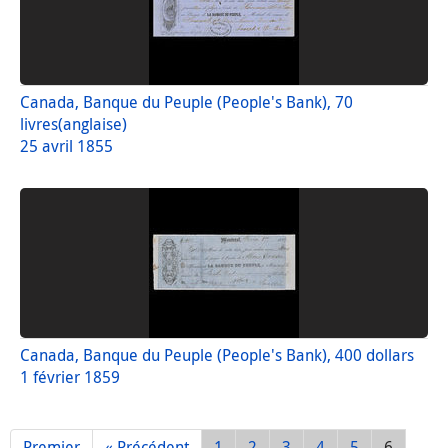
Canada, Banque du Peuple (People's Bank), 70
livres(anglaise)
25 avril 1855
Canada, Banque du Peuple (People's Bank), 400 dollars
1 février 1859
Premier
« Précédent
1
2
3
4
5
6