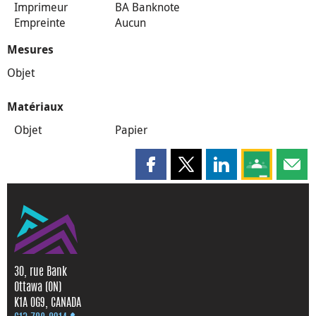
Imprimeur
BA Banknote
Empreinte
Aucun
Mesures
Objet
Matériaux
Objet
Papier
Partager cette page sur Faceboo
Partager cette page sur X
Partager cette pag
Partagez ce
Parta
30, rue Bank
Ottawa (ON)
K1A 0G9, CANADA