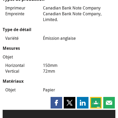
Imprimeur
Canadian Bank Note Company
Empreinte
Canadian Bank Note Company,
Limited.
Type de détail
Variété
Émission anglaise
Mesures
Objet
Horizontal
150mm
Vertical
72mm
Matériaux
Objet
Papier
Partager cette page sur Faceboo
Partager cette page sur X
Partager cette pag
Partagez ce
Parta