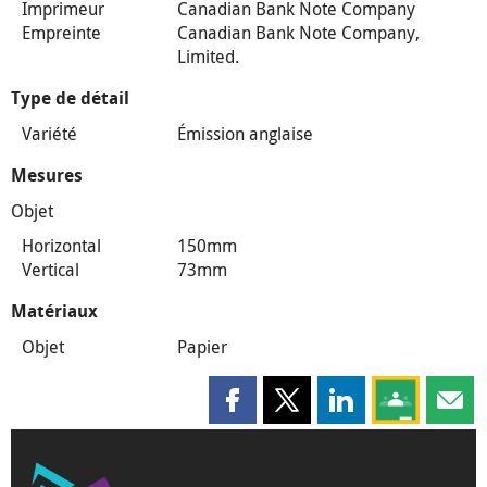
Imprimeur
Canadian Bank Note Company
Empreinte
Canadian Bank Note Company,
Limited.
Type de détail
Variété
Émission anglaise
Mesures
Objet
Horizontal
150mm
Vertical
73mm
Matériaux
Objet
Papier
Partager cette page sur Faceboo
Partager cette page sur X
Partager cette pag
Partagez ce
Parta