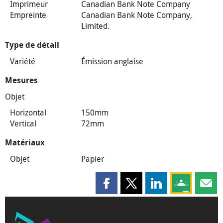
Imprimeur
Canadian Bank Note Company
Empreinte
Canadian Bank Note Company,
Limited.
Type de détail
Variété
Émission anglaise
Mesures
Objet
Horizontal
150mm
Vertical
72mm
Matériaux
Objet
Papier
Partager cette page sur Faceboo
Partager cette page sur X
Partager cette pag
Partagez ce
Parta