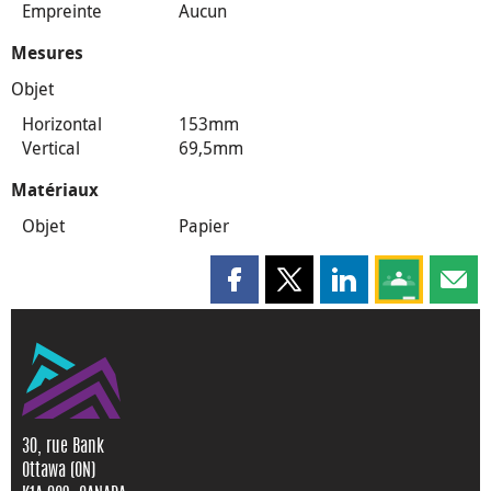
Empreinte
Aucun
Mesures
Objet
Horizontal
153mm
Vertical
69,5mm
Matériaux
Objet
Papier
Partager cette page sur Faceboo
Partager cette page sur X
Partager cette pag
Partagez ce
Parta
30, rue Bank
Ottawa (ON)