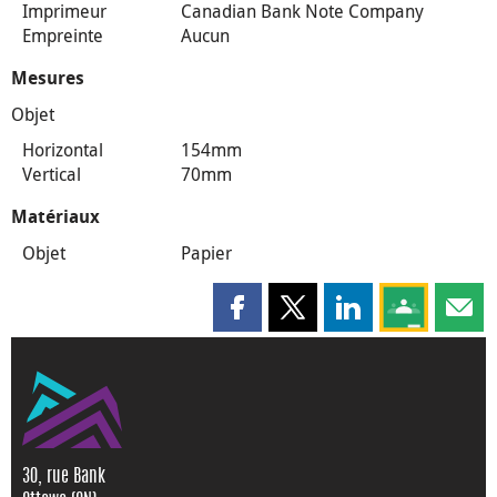
Imprimeur
Canadian Bank Note Company
Empreinte
Aucun
Mesures
Objet
Horizontal
154mm
Vertical
70mm
Matériaux
Objet
Papier
Partager cette page sur Faceboo
Partager cette page sur X
Partager cette pag
Partagez ce
Parta
30, rue Bank