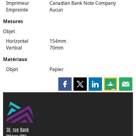
Imprimeur
Canadian Bank Note Company
Empreinte
Aucun
Mesures
Objet
Horizontal
154mm
Vertical
70mm
Matériaux
Objet
Papier
Partager cette page sur Faceboo
Partager cette page sur X
Partager cette pag
Partagez ce
Parta
30, rue Bank