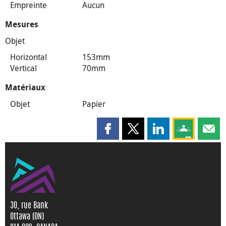
Empreinte
Aucun
Mesures
Objet
Horizontal
153mm
Vertical
70mm
Matériaux
Objet
Papier
Partager cette page sur Faceboo
Partager cette page sur X
Partager cette pag
Partagez ce
Parta
30, rue Bank
Ottawa (ON)