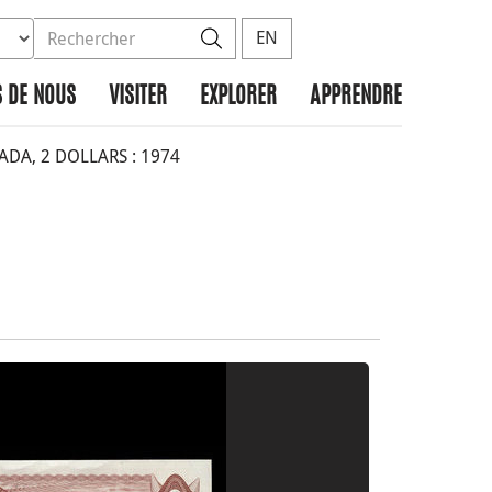
ez la base de données à rechercher
dans le site
Rechercher
EN
 DE NOUS
VISITER
EXPLORER
APPRENDRE
A, 2 DOLLARS : 1974