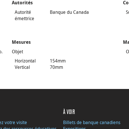
Autorités
Co
Autorité
Banque du Canada
S
émettrice
Mesures
Ma
o.
Objet
O
Horizontal
154mm
Vertical
70mm
À VOIR
ez votre visite
Billets de banque canadiens
z des ressources éducatives
Expositions