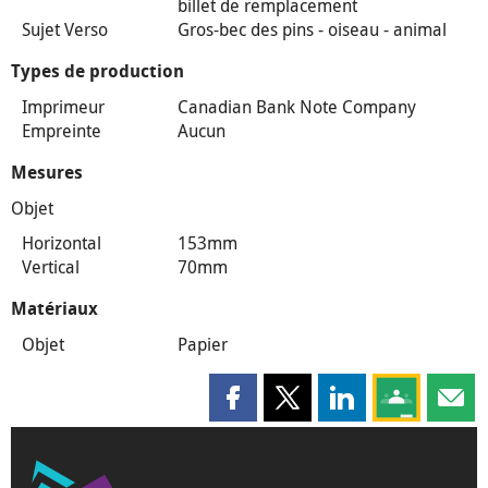
billet de remplacement
Sujet Verso
Gros-bec des pins - oiseau - animal
Types de production
Imprimeur
Canadian Bank Note Company
Empreinte
Aucun
Mesures
Objet
Horizontal
153mm
Vertical
70mm
Matériaux
Objet
Papier
Partager cette page sur Faceboo
Partager cette page sur X
Partager cette pag
Partagez ce
Parta