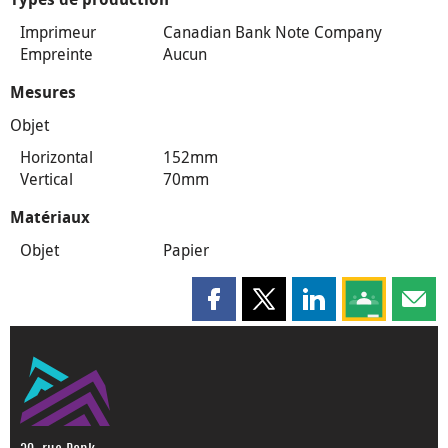
Imprimeur
Canadian Bank Note Company
Empreinte
Aucun
Mesures
Objet
Horizontal
152mm
Vertical
70mm
Matériaux
Objet
Papier
Partager cette page sur Faceboo
Partager cette page sur X
Partager cette pag
Partagez ce
Parta