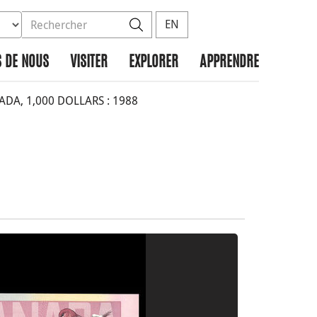
ez la base de données à rechercher
dans le site
Rechercher
EN
 DE NOUS
VISITER
EXPLORER
APPRENDRE
A, 1,000 DOLLARS : 1988