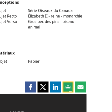
nceptions
ujet
Série Oiseaux du Canada
ujet Recto
Élizabeth II - reine - monarchie
ujet Verso
Gros-bec des pins - oiseau -
animal
tériaux
bjet
Papier
Partager cette page sur Facebook
Partager cette page sur X
Partager cette page sur LinkedI
Partagez cette page sur
Partager cette pag