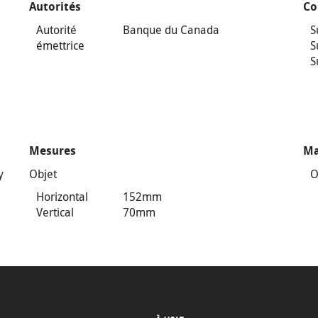
Autorités
Co
Autorité
Banque du Canada
S
émettrice
S
S
Mesures
Ma
y
Objet
O
Horizontal
152mm
Vertical
70mm