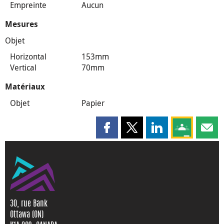
Empreinte
Aucun
Mesures
Objet
Horizontal
153mm
Vertical
70mm
Matériaux
Objet
Papier
Partager cette page sur Faceboo
Partager cette page sur X
Partager cette pag
Partagez ce
Parta
30, rue Bank
Ottawa (ON)