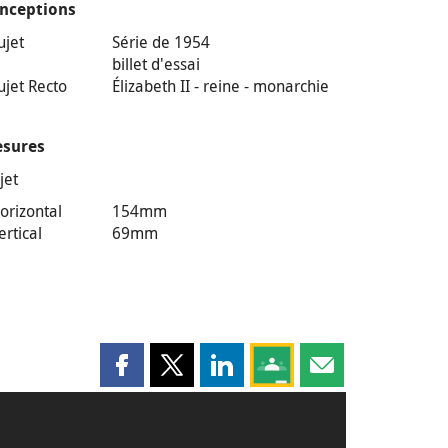
nceptions
ujet
Série de 1954
billet d'essai
ujet Recto
Élizabeth II - reine - monarchie
sures
jet
orizontal
154mm
ertical
69mm
Partager cette page sur Facebook
Partager cette page sur X
Partager cette page sur LinkedI
Partagez cette page sur
Partager cette pag