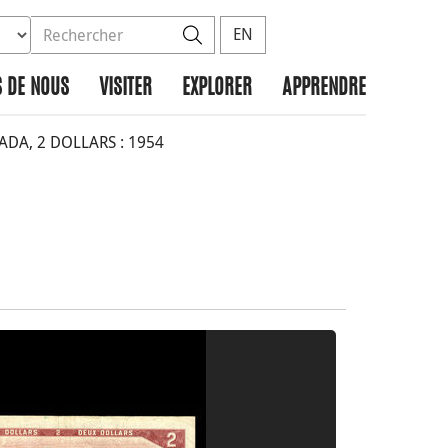
ez la base de données à rechercher
dans le site
Rechercher
EN
 DE NOUS
VISITER
EXPLORER
APPRENDRE
A, 2 DOLLARS : 1954