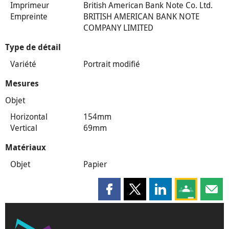
Imprimeur
British American Bank Note Co. Ltd.
Empreinte
BRITISH AMERICAN BANK NOTE
COMPANY LIMITED
Type de détail
Variété
Portrait modifié
Mesures
Objet
Horizontal
154mm
Vertical
69mm
Matériaux
Objet
Papier
Partager cette page sur Faceboo
Partager cette page sur X
Partager cette pag
Partagez ce
Parta