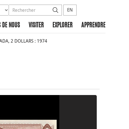
ez la base de données à rechercher
dans le site
Rechercher
EN
 DE NOUS
VISITER
EXPLORER
APPRENDRE
A, 2 DOLLARS : 1974