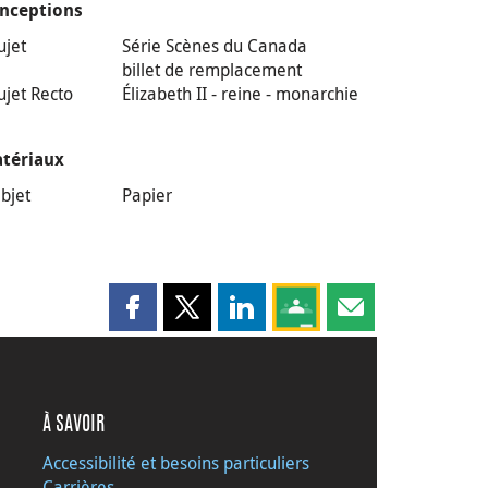
nceptions
ujet
Série Scènes du Canada
billet de remplacement
ujet Recto
Élizabeth II - reine - monarchie
tériaux
bjet
Papier
Partager cette page sur Facebook
Partager cette page sur X
Partager cette page sur LinkedI
Partagez cette page sur
Partager cette pag
À SAVOIR
Accessibilité et besoins particuliers
Carrières