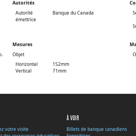
Autorités
Co
Autorité
Banque du Canada
S
émettrice
S
Mesures
Ma
o.
Objet
O
Horizontal
152mm
Vertical
71mm
À VOIR
ez votre visite
Billets de banque canadiens
z des ressources éducatives
Expositions