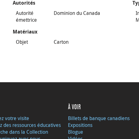
Autorités
Ty
Autorité
Dominion du Canada
I
émettrice
M
Matériaux
Objet
Carton
À VOIR
ez votre visite
Billets de banque canadiens
z des ressources éducatives
Expositions
che dans la Collection
Blogue
niquez avec nous
Vidéos