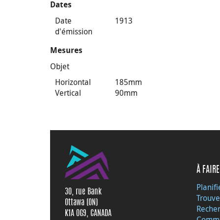
Dates
Date
1913
d'émission
Mesures
Objet
Horizontal
185mm
Vertical
90mm
À FAIRE
Planifi
30, rue Bank
Trouve
Ottawa (ON)
Recher
K1A 0G9, CANADA
Commu