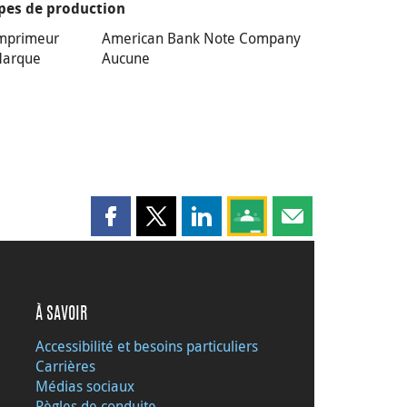
pes de production
mprimeur
American Bank Note Company
arque
Aucune
Partager cette page sur Facebook
Partager cette page sur X
Partager cette page sur LinkedI
Partagez cette page sur
Partager cette pag
À SAVOIR
Accessibilité et besoins particuliers
Carrières
Médias sociaux
Règles de conduite