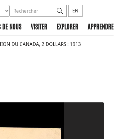
ez la base de données à rechercher
dans le site
Rechercher
EN
 DE NOUS
VISITER
EXPLORER
APPRENDRE
ON DU CANADA, 2 DOLLARS : 1913