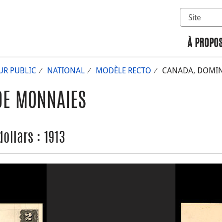
Sélectionn
Rechercher 
À PROPOS
UR PUBLIC
NATIONAL
MODÈLE RECTO
CANADA, DOMINI
DE MONNAIES
ollars : 1913