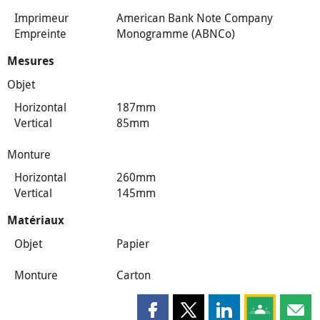
Imprimeur
American Bank Note Company
Empreinte
Monogramme (ABNCo)
Mesures
Objet
Horizontal
187mm
Vertical
85mm
Monture
Horizontal
260mm
Vertical
145mm
Matériaux
Objet
Papier
Monture
Carton
Partager cette page sur Faceboo
Partager cette page sur X
Partager cette pag
Partagez ce
Parta