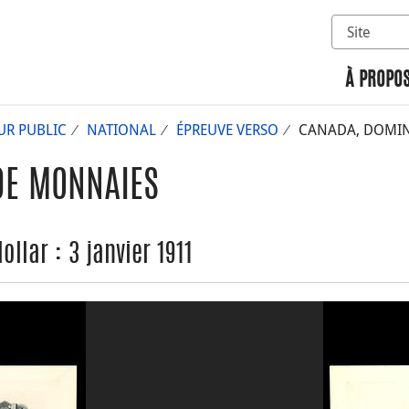
Sélectionn
Rechercher 
À PROPOS
UR PUBLIC
NATIONAL
ÉPREUVE VERSO
CANADA, DOMINI
DE MONNAIES
llar : 3 janvier 1911