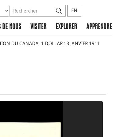
ez la base de données à rechercher
dans le site
Rechercher
EN
 DE NOUS
VISITER
EXPLORER
APPRENDRE
ON DU CANADA, 1 DOLLAR : 3 JANVIER 1911