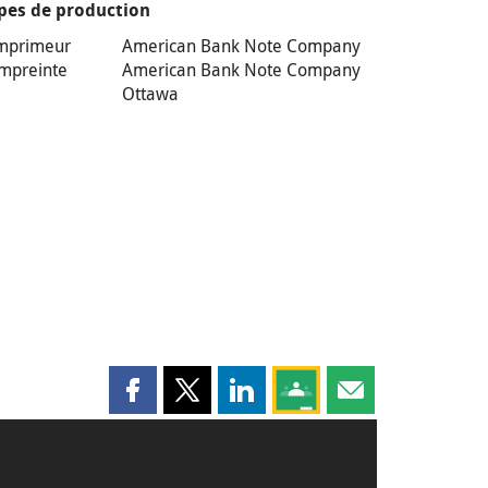
pes de production
mprimeur
American Bank Note Company
mpreinte
American Bank Note Company
Ottawa
Partager cette page sur Facebook
Partager cette page sur X
Partager cette page sur LinkedI
Partagez cette page sur
Partager cette pag