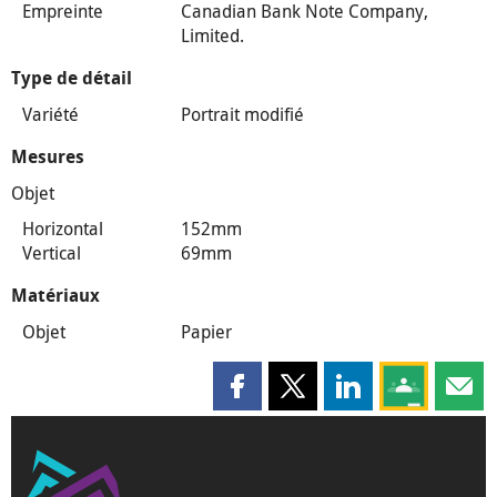
Empreinte
Canadian Bank Note Company,
Limited.
Type de détail
Variété
Portrait modifié
Mesures
Objet
Horizontal
152mm
Vertical
69mm
Matériaux
Objet
Papier
Partager cette page sur Faceboo
Partager cette page sur X
Partager cette pag
Partagez ce
Parta