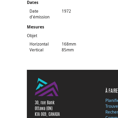
Dates
Date
1972
d'émission
Mesures
Objet
Horizontal
168mm
Vertical
85mm
À FAIRE
Planifi
30, rue Bank
Trouve
Ottawa (ON)
Recher
K1A 0G9, CANADA
Commu