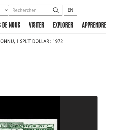
ez la base de données à rechercher
dans le site
Rechercher
EN
 DE NOUS
VISITER
EXPLORER
APPRENDRE
NNU, 1 SPLIT DOLLAR : 1972