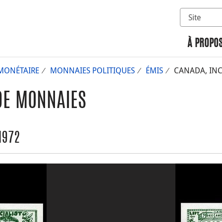
Sélectionn
Rechercher 
À PROPOS
MONÉTAIRE
MONNAIES POLITIQUES
ÉMIS
CANADA, INCO
DE MONNAIES
1972