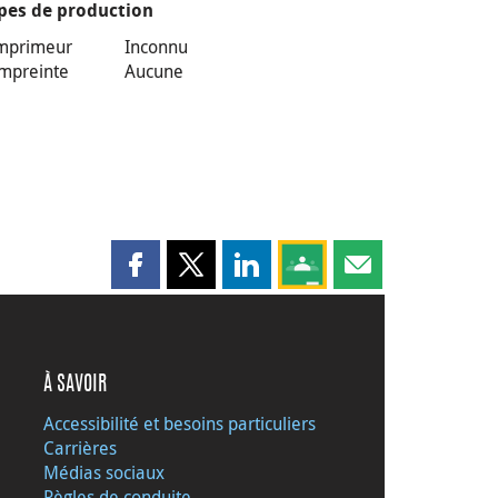
pes de production
mprimeur
Inconnu
mpreinte
Aucune
Partager cette page sur Facebook
Partager cette page sur X
Partager cette page sur LinkedI
Partagez cette page sur
Partager cette pag
À SAVOIR
Accessibilité et besoins particuliers
Carrières
Médias sociaux
Règles de conduite