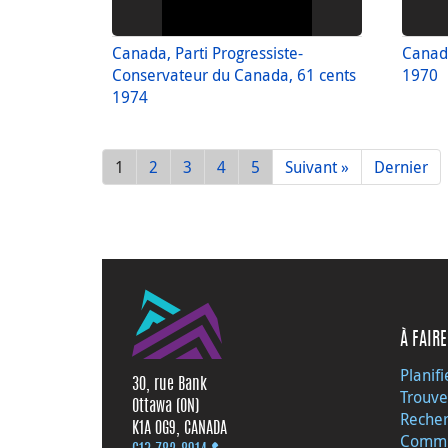
Canada, Parti Progressiste-
Canada
Conservateur du Canada, 61 cents
1970
1974
1
2
3
4
5
Suivant »
Dernier
À FAIRE
Planifi
30, rue Bank
Trouve
Ottawa (ON)
Recher
K1A 0G9, CANADA
Commu