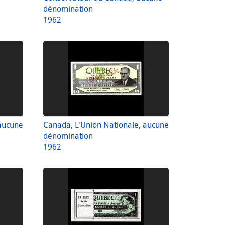
dénomination
1962
 aucune
Canada, L'Union Nationale, aucune
dénomination
1962