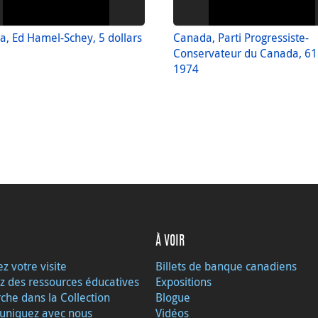
, Ed Hamel-Schey, 5 dollars
Canada, Parti Progressiste-
Conservateur du Canada, 61
1974
À VOIR
ez votre visite
Billets de banque canadiens
z des ressources éducatives
Expositions
che dans la Collection
Blogue
niquez avec nous
Vidéos