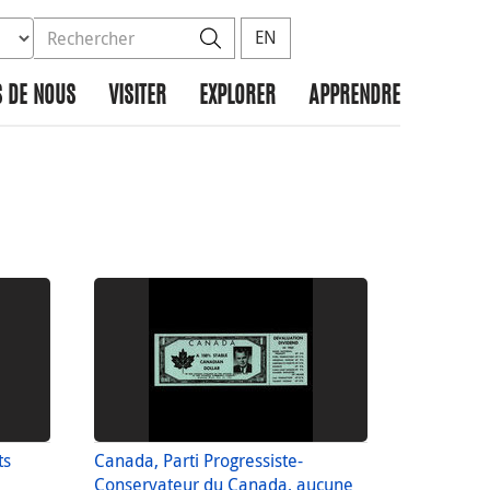
ez la base de données à rechercher
dans le site
Rechercher
EN
 DE NOUS
VISITER
EXPLORER
APPRENDRE
ts
Canada, Parti Progressiste-
Conservateur du Canada, aucune