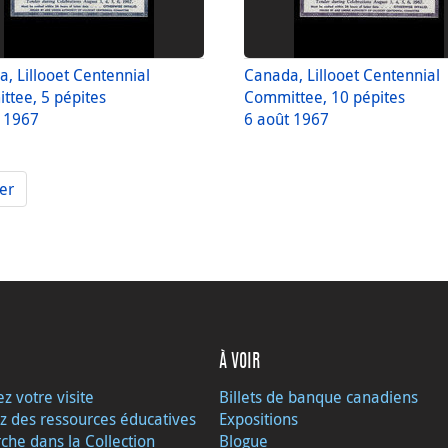
, Lillooet Centennial
Canada, Lillooet Centennial
tee, 5 pépites
Committee, 10 pépites
t 1967
6 août 1967
er
À VOIR
ez votre visite
Billets de banque canadiens
z des ressources éducatives
Expositions
che dans la Collection
Blogue