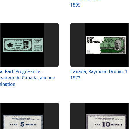
1895
, Parti Progressiste-
Canada, Raymond Drouin, 1
rvateur du Canada, aucune
1973
ination