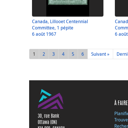
Canada, Lillooet Centennial
Canada
Committee, 1 pépite
Commit
6 août 1967
6 aoû
1
2
3
4
5
6
Suivant »
Derni
À FAIRE
Planifi
30, rue Bank
Trouve
Ottawa (ON)
Recher