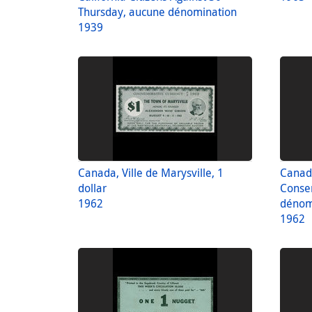
Thursday, aucune dénomination
1939
Canada, Ville de Marysville, 1
Canada
dollar
Conse
1962
dénom
1962