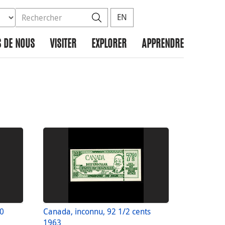
ez la base de données à rechercher
dans le site
Rechercher
EN
 DE NOUS
VISITER
EXPLORER
APPRENDRE
00
Canada, inconnu, 92 1/2 cents
1963