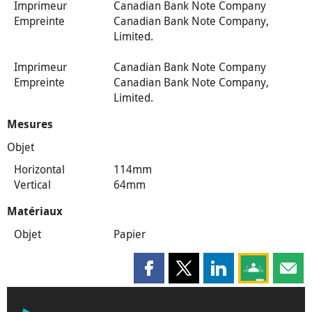
Imprimeur
Canadian Bank Note Company
Empreinte
Canadian Bank Note Company,
Limited.
Imprimeur
Canadian Bank Note Company
Empreinte
Canadian Bank Note Company,
Limited.
Mesures
Objet
Horizontal
114mm
Vertical
64mm
Matériaux
Objet
Papier
Partager cette page sur Faceboo
Partager cette page sur X
Partager cette pag
Partagez ce
Parta