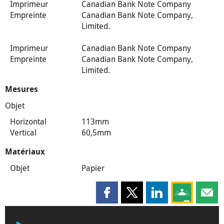
Imprimeur
Canadian Bank Note Company
Empreinte
Canadian Bank Note Company,
Limited.
Imprimeur
Canadian Bank Note Company
Empreinte
Canadian Bank Note Company,
Limited.
Mesures
Objet
Horizontal
113mm
Vertical
60,5mm
Matériaux
Objet
Papier
Partager cette page sur Faceboo
Partager cette page sur X
Partager cette pag
Partagez ce
Parta