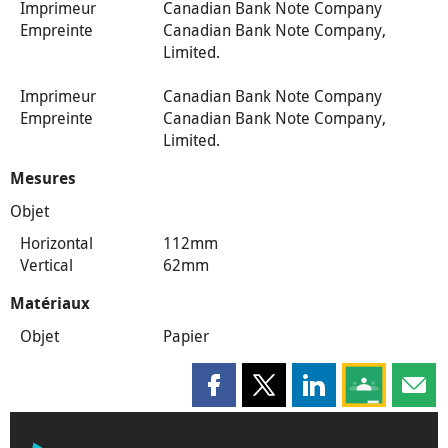
Imprimeur
Canadian Bank Note Company
Empreinte
Canadian Bank Note Company,
Limited.
Imprimeur
Canadian Bank Note Company
Empreinte
Canadian Bank Note Company,
Limited.
Mesures
Objet
Horizontal
112mm
Vertical
62mm
Matériaux
Objet
Papier
Partager cette page sur Faceboo
Partager cette page sur X
Partager cette pag
Partagez ce
Parta