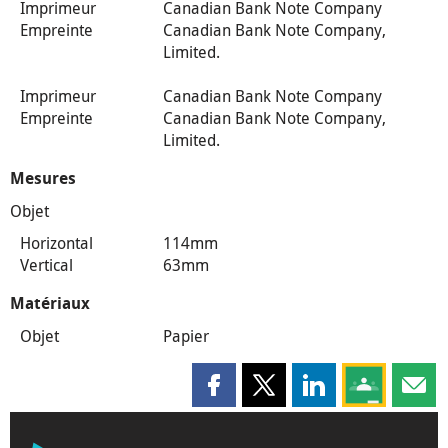
Imprimeur
Canadian Bank Note Company
Empreinte
Canadian Bank Note Company,
Limited.
Imprimeur
Canadian Bank Note Company
Empreinte
Canadian Bank Note Company,
Limited.
Mesures
Objet
Horizontal
114mm
Vertical
63mm
Matériaux
Objet
Papier
Partager cette page sur Faceboo
Partager cette page sur X
Partager cette pag
Partagez ce
Parta