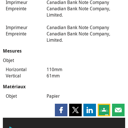
Imprimeur
Canadian Bank Note Company
Empreinte
Canadian Bank Note Company,
Limited.
Imprimeur
Canadian Bank Note Company
Empreinte
Canadian Bank Note Company,
Limited.
Mesures
Objet
Horizontal
110mm
Vertical
61mm
Matériaux
Objet
Papier
Partager cette page sur Faceboo
Partager cette page sur X
Partager cette pag
Partagez ce
Parta