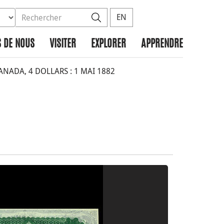
ez la base de données à rechercher
dans le site
Rechercher
EN
 DE NOUS
VISITER
EXPLORER
APPRENDRE
ADA, 4 DOLLARS : 1 MAI 1882