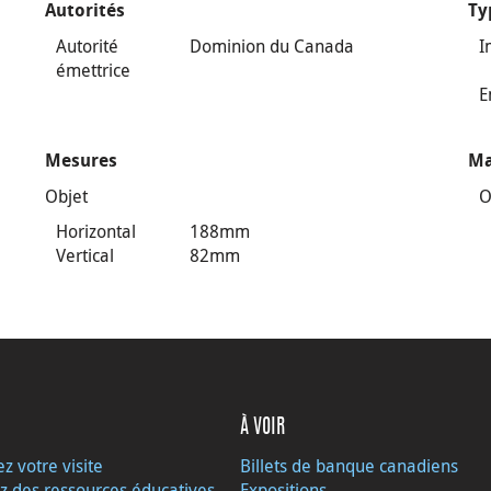
Autorités
Ty
Autorité
Dominion du Canada
I
émettrice
E
Mesures
Ma
Objet
O
Horizontal
188mm
Vertical
82mm
À VOIR
ez votre visite
Billets de banque canadiens
z des ressources éducatives
Expositions