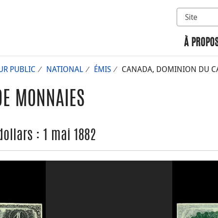
Sélectionn
Rechercher 
À PROPOS
UR PUBLIC
NATIONAL
ÉMIS
CANADA, DOMINION DU CAN
DE MONNAIES
ollars : 1 mai 1882