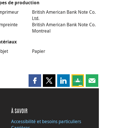
pes de production
mprimeur
British American Bank Note Co.
Ltd.
mpreinte
British American Bank Note Co.
Montreal
tériaux
bjet
Papier
Partager cette page sur Facebook
Partager cette page sur X
Partager cette page sur LinkedI
Partagez cette page sur
Partager cette pag
À SAVOIR
Accessibilité et besoins particuliers
Carrières