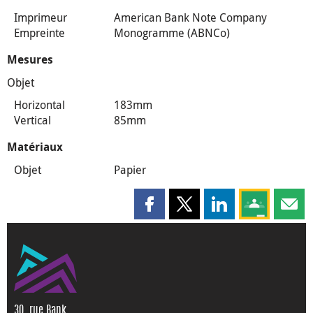
Imprimeur
American Bank Note Company
Empreinte
Monogramme (ABNCo)
Mesures
Objet
Horizontal
183mm
Vertical
85mm
Matériaux
Objet
Papier
Partager cette page sur Faceboo
Partager cette page sur X
Partager cette pag
Partagez ce
Parta
30, rue Bank