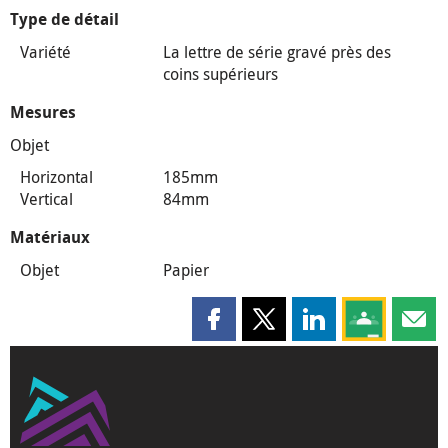
Type de détail
Variété
La lettre de série gravé près des
coins supérieurs
Mesures
Objet
Horizontal
185mm
Vertical
84mm
Matériaux
Objet
Papier
Partager cette page sur Faceboo
Partager cette page sur X
Partager cette pag
Partagez ce
Parta