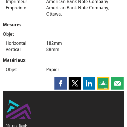
Imprimeur
American Bank Note Company
Empreinte
American Bank Note Company,
Ottawa.
Mesures
Objet
Horizontal
182mm
Vertical
88mm
Matériaux
Objet
Papier
Partager cette page sur Faceboo
Partager cette page sur X
Partager cette pag
Partagez ce
Parta
30, rue Bank