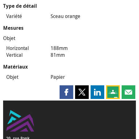
Type de détail
Variété
Sceau orange
Mesures
Objet
Horizontal
188mm
Vertical
81mm
Matériaux
Objet
Papier
Partager cette page sur Faceboo
Partager cette page sur X
Partager cette pag
Partagez ce
Parta