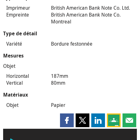
Imprimeur
British American Bank Note Co. Ltd.
Empreinte
British American Bank Note Co.
Montreal
Type de détail
Variété
Bordure festonnée
Mesures
Objet
Horizontal
187mm
Vertical
80mm
Matériaux
Objet
Papier
Partager cette page sur Faceboo
Partager cette page sur X
Partager cette pag
Partagez ce
Parta