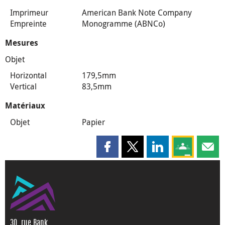
Imprimeur
American Bank Note Company
Empreinte
Monogramme (ABNCo)
Mesures
Objet
Horizontal
179,5mm
Vertical
83,5mm
Matériaux
Objet
Papier
Partager cette page sur Faceboo
Partager cette page sur X
Partager cette pag
Partagez ce
Parta
30, rue Bank