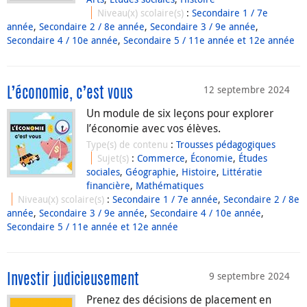
Niveau(x) scolaire(s)
:
Secondaire 1 / 7e
année
,
Secondaire 2 / 8e année
,
Secondaire 3 / 9e année
,
Secondaire 4 / 10e année
,
Secondaire 5 / 11e année et 12e année
12 septembre 2024
L’économie, c’est vous
Un module de six leçons pour explorer
l’économie avec vos élèves.
Type(s) de contenu
:
Trousses pédagogiques
Sujet(s)
:
Commerce
,
Économie
,
Études
sociales
,
Géographie
,
Histoire
,
Littératie
financière
,
Mathématiques
Niveau(x) scolaire(s)
:
Secondaire 1 / 7e année
,
Secondaire 2 / 8e
année
,
Secondaire 3 / 9e année
,
Secondaire 4 / 10e année
,
Secondaire 5 / 11e année et 12e année
9 septembre 2024
Investir judicieusement
Prenez des décisions de placement en