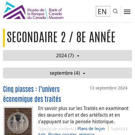
EN
Toggl
To
SECONDAIRE 2 / 8E ANNÉE
2024 (7)
septembre (4)
13 septembre 2024
Cinq piasses : l’univers
économique des traités
En savoir plus sur les Traités en examinant
des œuvres d’art et des artéfacts et en
s’appuyant sur la pensée historique.
Type(s) de contenu
:
Plans de leçon
Sujet(s)
:
Arts
,
Études sociales
,
Histoire