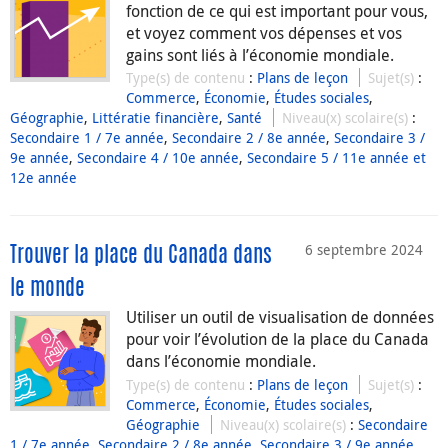
fonction de ce qui est important pour vous,
et voyez comment vos dépenses et vos
gains sont liés à l’économie mondiale.
Type(s) de contenu
:
Plans de leçon
Sujet(s)
:
Commerce
,
Économie
,
Études sociales
,
Géographie
,
Littératie financière
,
Santé
Niveau(x) scolaire(s)
:
Secondaire 1 / 7e année
,
Secondaire 2 / 8e année
,
Secondaire 3 /
9e année
,
Secondaire 4 / 10e année
,
Secondaire 5 / 11e année et
12e année
6 septembre 2024
Trouver la place du Canada dans
le monde
Utiliser un outil de visualisation de données
pour voir l’évolution de la place du Canada
dans l’économie mondiale.
Type(s) de contenu
:
Plans de leçon
Sujet(s)
:
Commerce
,
Économie
,
Études sociales
,
Géographie
Niveau(x) scolaire(s)
:
Secondaire
1 / 7e année
,
Secondaire 2 / 8e année
,
Secondaire 3 / 9e année
,