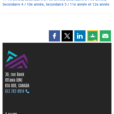
Secondaire 4 / 10e année
,
Secondaire 5 / 11e année et 12e année
Partager cette page sur Faceboo
Partager cette page sur X
Partager cette pag
Partagez ce
Parta
30, rue Bank
Ottawa (ON)
K1A 0G9, CANADA
613 782‑8914