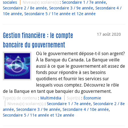
sociales
Niveau(x) scolaire(s)
:
Secondaire 1 / 7e année
,
Secondaire 2 / 8e année
,
Secondaire 3 / 9e année
,
Secondaire 4 /
10e année
,
Secondaire 5 / 11e année et 12e année
17 août 2020
Gestion financière : le compte
bancaire du gouvernement
Où le gouvernement dépose-t-il son argent?
À la Banque du Canada. La Banque veille
aussi à ce que le gouvernement ait assez de
fonds pour répondre à ses besoins
quotidiens et fournir les services sur
lesquels vous comptez. Découvrez le rôle
de la Banque en tant que banquier du gouvernement.
Type(s) de contenu
:
Multimédia
Sujet(s)
:
Économie
Niveau(x) scolaire(s)
:
Secondaire 1 / 7e année
,
Secondaire 2 / 8e
année
,
Secondaire 3 / 9e année
,
Secondaire 4 / 10e année
,
Secondaire 5 / 11e année et 12e année