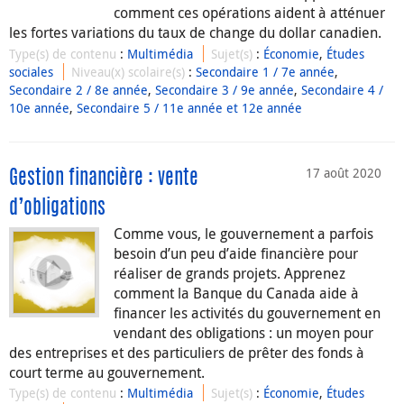
comment ces opérations aident à atténuer
les fortes variations du taux de change du dollar canadien.
Type(s) de contenu
:
Multimédia
Sujet(s)
:
Économie
,
Études
sociales
Niveau(x) scolaire(s)
:
Secondaire 1 / 7e année
,
Secondaire 2 / 8e année
,
Secondaire 3 / 9e année
,
Secondaire 4 /
10e année
,
Secondaire 5 / 11e année et 12e année
17 août 2020
Gestion financière : vente
d’obligations
Comme vous, le gouvernement a parfois
besoin d’un peu d’aide financière pour
réaliser de grands projets. Apprenez
comment la Banque du Canada aide à
financer les activités du gouvernement en
vendant des obligations : un moyen pour
des entreprises et des particuliers de prêter des fonds à
court terme au gouvernement.
Type(s) de contenu
:
Multimédia
Sujet(s)
:
Économie
,
Études