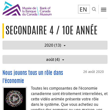
EN
Toggl
To
SECONDAIRE 4 / 10E ANNÉE
2020 (13)
août (4)
26 août 2020
Nous jouons tous un rôle dans
l'économie
Toutes les composantes de l’économie
canadienne sont étroitement interreliées, et
cette vidéo animée présente votre rôle
dans le système. Que vous achetiez ou
vendiez des pommes ou une maison, vos