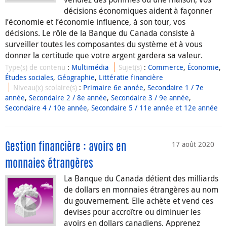
décisions économiques aident à façonner
l’économie et l’économie influence, à son tour, vos
décisions. Le rôle de la Banque du Canada consiste à
surveiller toutes les composantes du système et à vous
donner la certitude que votre argent gardera sa valeur.
Type(s) de contenu
:
Multimédia
Sujet(s)
:
Commerce
,
Économie
,
Études sociales
,
Géographie
,
Littératie financière
Niveau(x) scolaire(s)
:
Primaire 6e année
,
Secondaire 1 / 7e
année
,
Secondaire 2 / 8e année
,
Secondaire 3 / 9e année
,
Secondaire 4 / 10e année
,
Secondaire 5 / 11e année et 12e année
17 août 2020
Gestion financière : avoirs en
monnaies étrangères
La Banque du Canada détient des milliards
de dollars en monnaies étrangères au nom
du gouvernement. Elle achète et vend ces
devises pour accroître ou diminuer les
avoirs en dollars canadiens. Apprenez