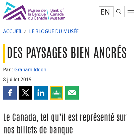
EN
Toggl
To
ACCUEIL
LE BLOGUE DU MUSÉE
DES PAYSAGES BIEN ANCRÉS
Par :
Graham Iddon
8 juillet 2019
Partager cette page sur Facebook
Partager cette page sur X
Partager cette page sur LinkedIn
Partagez cette page sur Google Clas
Partager cette page par courri
Le Canada, tel qu’il est représenté sur
nos billets de banque