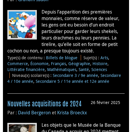
Depuis l’apparition des premières
monnaies, comme réserve de valeur,
les gens ont eu besoin d’un endroit
particulier pour garder leurs shekels,
leurs drachmes ou leurs pennies. La
tirelire, qu’elle soit en forme de petit
cochon ou non, a presque toujours existé.
Type(s) de contenu
:
Billets de blogue
Sujet(s)
:
Arts
,
Commerce
,
Économie
,
Français
,
Géographie
,
Histoire
,
Littératie financière
,
Mathématiques
,
Santé
,
Sciences
Niveau(x) scolaire(s)
:
Secondaire 3 / 9e année
,
Secondaire
4 / 10e année
,
Secondaire 5 / 11e année et 12e année
26 février 2025
Nouvelles acquisitions de 2024
Par :
David Bergeron
et
Krista Broeckx
Les objets que le Musée de la Banque
du Canada a acquis en 2024 mettent