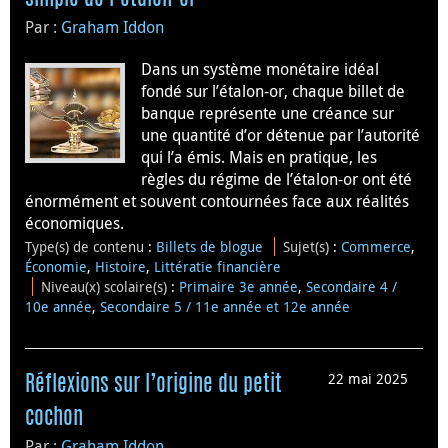
Par :
Graham Iddon
Dans un système monétaire idéal
fondé sur l’étalon-or, chaque billet de
banque représente une créance sur
une quantité d’or détenue par l’autorité
qui l’a émis. Mais en pratique, les
règles du régime de l’étalon-or ont été
énormément et souvent contournées face aux réalités
économiques.
Type(s) de contenu
:
Billets de blogue
Sujet(s)
:
Commerce
,
Économie
,
Histoire
,
Littératie financière
Niveau(x) scolaire(s)
:
Primaire 3e année
,
Secondaire 4 /
10e année
,
Secondaire 5 / 11e année et 12e année
22 mai 2025
Réflexions sur l’origine du petit
cochon
Par :
Graham Iddon