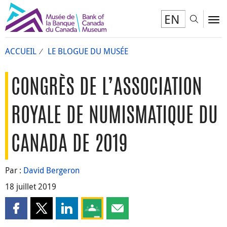
EN
Toggl
To
ACCUEIL
LE BLOGUE DU MUSÉE
CONGRÈS DE L’ASSOCIATION
ROYALE DE NUMISMATIQUE DU
CANADA DE 2019
Par :
David Bergeron
18 juillet 2019
Partager cette page sur Facebook
Partager cette page sur X
Partager cette page sur LinkedIn
Partagez cette page sur Google Clas
Partager cette page par courri