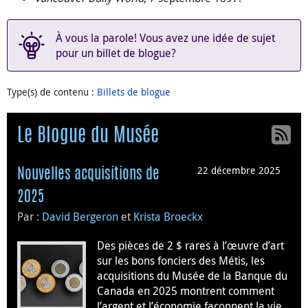
À vous la parole! Vous avez une idée de sujet
pour un billet de blogue?
Type(s) de contenu
:
Billets de blogue
Le Blogue du Musée
22 décembre 2025
Nouvelles acquisitions de
2025
Par :
David Bergeron
et
Krista Broeckx
Des pièces de 2 $ rares à l’œuvre d’art
sur les bons fonciers des Métis, les
acquisitions du Musée de la Banque du
Canada en 2025 montrent comment
l’argent et l’économie façonnent la vie