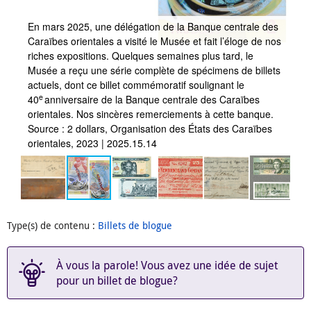
En mars 2025, une délégation de la Banque centrale des
de
Caraïbes orientales a visité le Musée et fait l’éloge de nos
on
riches expositions. Quelques semaines plus tard, le
Musée a reçu une série complète de spécimens de billets
Al
actuels, dont ce billet commémoratif soulignant le
se
e
40
anniversaire de la Banque centrale des Caraïbes
une
t
orientales. Nos sincères remerciements à cette banque.
s’
Source : 2 dollars, Organisation des États des Caraïbes
in
orientales, 2023 | 2025.15.14
Ét
Type(s) de contenu
:
Billets de blogue
À vous la parole! Vous avez une idée de sujet
pour un billet de blogue?