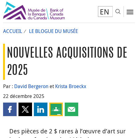
EN
Toggl
To
ACCUEIL
LE BLOGUE DU MUSÉE
NOUVELLES ACQUISITIONS DE
2025
Par :
David Bergeron
et
Krista Broeckx
22 décembre 2025
Partager cette page sur Facebook
Partager cette page sur X
Partager cette page sur LinkedIn
Partagez cette page sur Google Clas
Partager cette page par courri
Des pièces de 2 $ rares à l’œuvre d’art sur