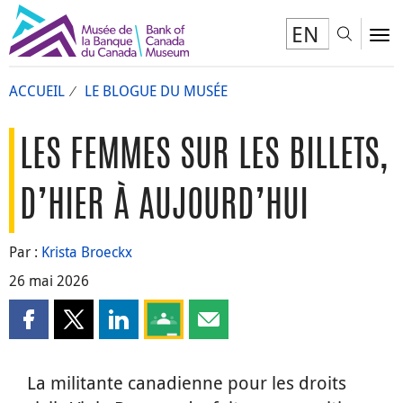
EN
Toggl
To
ACCUEIL
LE BLOGUE DU MUSÉE
LES FEMMES SUR LES BILLETS,
D’HIER À AUJOURD’HUI
Par :
Krista Broeckx
26 mai 2026
Partager cette page sur Facebook
Partager cette page sur X
Partager cette page sur LinkedIn
Partagez cette page sur Google Clas
Partager cette page par courri
La militante canadienne pour les droits