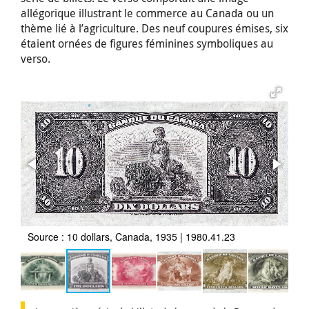
allégorique illustrant le commerce au Canada ou un
thème lié à l’agriculture. Des neuf coupures émises, six
étaient ornées de figures féminines symboliques au
verso.
Source : 10 dollars, Canada, 1935 | 1980.41.23
So