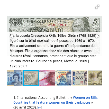
María Josefa Crescencia Ortiz Téllez-Girón (1768-1829) a
figuré sur le billet mexicain de 5 pesos de 1969 à 1972.
Ma
Elle a activement soutenu la guerre d’indépendance du
pé
e
Mexique. Elle a organisé chez elle des réunions avec
be
n
d’autres révolutionnaires, prétendant que le groupe était
a 
un club littéraire. Source : 5 pesos, Mexique, 1969 |
de
1973.257.7
20
Notes
1. International Accounting Bulletin, «
Women on Bills:
Countries that feature women on their banknotes
»
(26 avril 2023).[
←
]