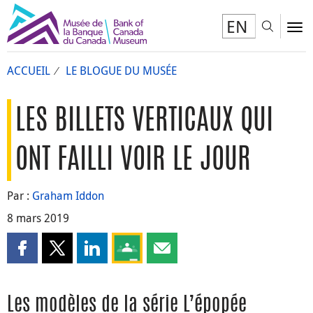
EN
Toggl
To
ACCUEIL
LE BLOGUE DU MUSÉE
LES BILLETS VERTICAUX QUI
ONT FAILLI VOIR LE JOUR
Par :
Graham Iddon
8 mars 2019
Partager cette page sur Facebook
Partager cette page sur X
Partager cette page sur LinkedIn
Partagez cette page sur Google Clas
Partager cette page par courri
Les modèles de la série L’épopée